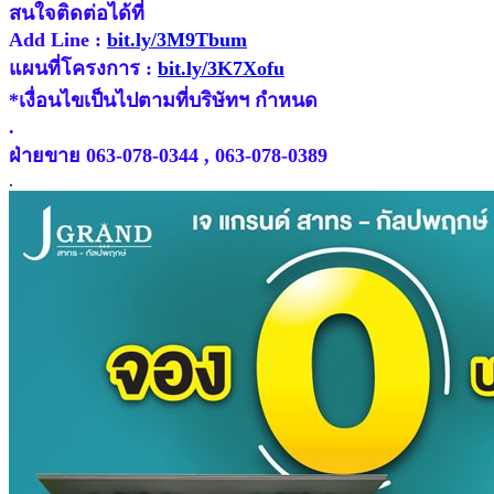
สนใจติดต่อได้ที่
Add Line :
bit.ly/3M9Tbum
แผนที่โครงการ :
bit.ly/3K7Xofu
*เงื่อนไขเป็นไปตามที่บริษัทฯ กำหนด
.
ฝ่ายขาย 063-078-0344 , 063-078-0389
.