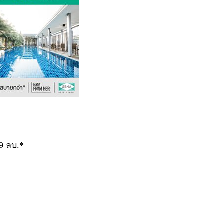
9 ลบ.*