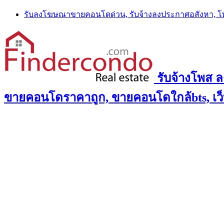
Skip
รับลงโฆษณาขายคอนโดด่วน, รับจ้างลงประกาศอสังหา, 
to
content
รับจ้างโพส 
ขายคอนโดราคาถูก, ขายคอนโดใกล้bts, เว