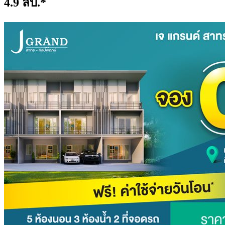
4.9 ลบ.*