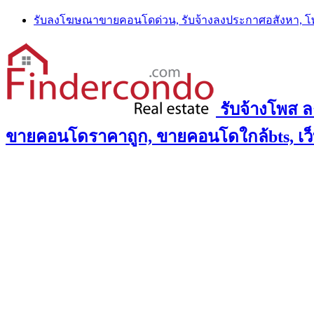
Skip
รับลงโฆษณาขายคอนโดด่วน, รับจ้างลงประกาศอสังหา, 
to
content
รับจ้างโพส 
ขายคอนโดราคาถูก, ขายคอนโดใกล้bts, เว