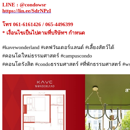
LINE : @condowsr
https://lin.ee/SdrNPzI
โทร 061-6161426 / 065-4496399
* เงื่อนไขเป็นไปตามที่บริษัทฯ กำหนด
#kavewonderland #เคฟวันเดอร์แลนด์ #เลี้ยงสัตว์ได้
#คอนโดใหม่ธรรมศาสตร์ #campuscondo
#คอนโดรังสิต #condoธรรมศาสตร์ #ที่พักธรรมศาสตร์ #ws