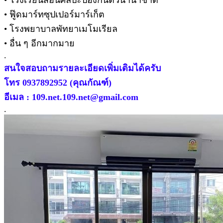
• โรงเรียนสอนศิลปะป้องกันตัวนานาชาติ
• ฟู๊ดมาร์ทซุปเปอร์มาร์เก็ต
• โรงพยาบาลพัทยาเมโมเรียล
• อื่น ๆ อีกมากมาย
.
สนใจสอบถามรายละเอียดเพิ่มเติมได้ครับ
โทร 0937892952 (คุณกัณฑ์)
อีเมล : 109.net.109.net@gmail.com
.