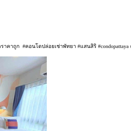
าคาถูก #คอนโดปล่อยเช่าพัทยา #แสนสิริ #condopattaya #c