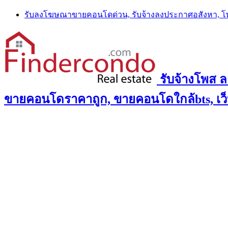
Skip
รับลงโฆษณาขายคอนโดด่วน, รับจ้างลงประกาศอสังหา, 
to
content
รับจ้างโพส 
ขายคอนโดราคาถูก, ขายคอนโดใกล้bts, เว