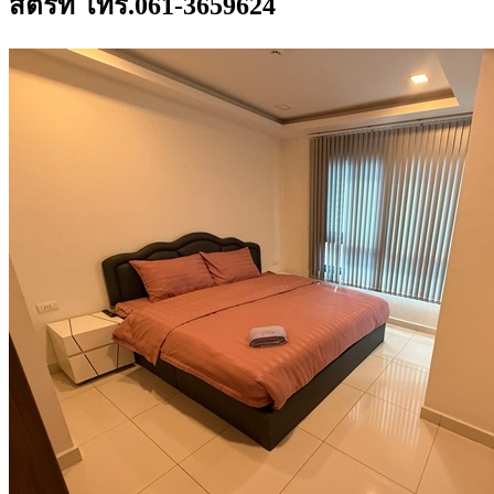
สตรีท โทร.061-3659624