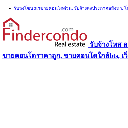
Skip
รับลงโฆษณาขายคอนโดด่วน, รับจ้างลงประกาศอสังหา, 
to
content
รับจ้างโพส 
ขายคอนโดราคาถูก, ขายคอนโดใกล้bts, เว