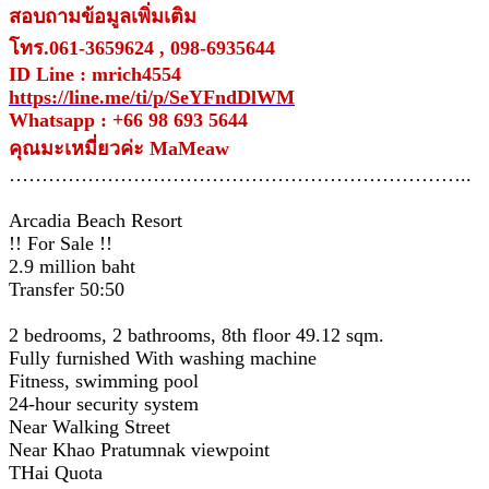
สอบถามข้อมูลเพิ่มเติม
โทร.061-3659624 , 098-6935644
ID Line : mrich4554
https://line.me/ti/p/SeYFndDlWM
Whatsapp : +66 98 693 5644
คุณมะเหมี่ยวค่ะ MaMeaw
……………………………………………………………..
Arcadia Beach Resort
!! For Sale !!
2.9 million baht
Transfer 50:50
2 bedrooms, 2 bathrooms, 8th floor 49.12 sqm.
Fully furnished With washing machine
Fitness, swimming pool
24-hour security system
Near Walking Street
Near Khao Pratumnak viewpoint
THai Quota