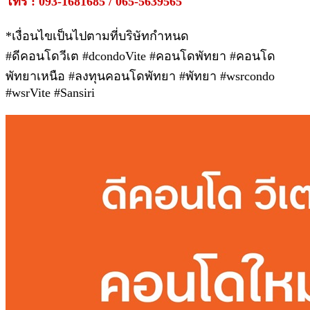
โทร : 093-1681685 / 065-5639565
*เงื่อนไขเป็นไปตามที่บริษัทกำหนด
#ดีคอนโดวีเต #dcondoVite #คอนโดพัทยา #คอนโด
พัทยาเหนือ #ลงทุนคอนโดพัทยา #พัทยา #wsrcondo
#wsrVite #Sansiri