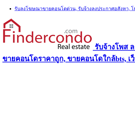
Skip
รับลงโฆษณาขายคอนโดด่วน, รับจ้างลงประกาศอสังหา, 
to
content
รับจ้างโพส 
ขายคอนโดราคาถูก, ขายคอนโดใกล้bts, เว