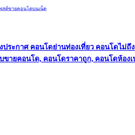
โพสต์ขายคอนโดบนเน็ต
ลงประกาศ คอนโดย่านท่องเที่ยว คอนโดไม่
็บขายคอนโด, คอนโดราคาถูก, คอนโดห้องเป