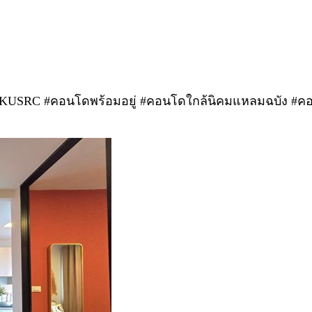
KUSRC #คอนโดพร้อมอยู่ #คอนโดใกล้นิคมแหลมฉบัง #คอนโ