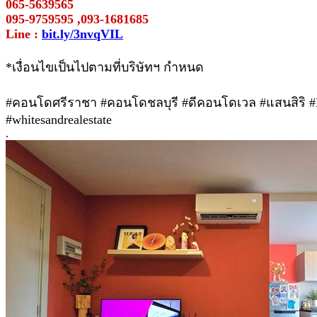
065-5639565
095-9759595 ,093-1681685
Line :
bit.ly/3nvqVIL
*เงื่อนไขเป็นไปตามที่บริษัทฯ กำหนด
#คอนโดศรีราชา #คอนโดชลบุรี #ดีคอนโดเวล #แสนสิริ #
#whitesandrealestate
.