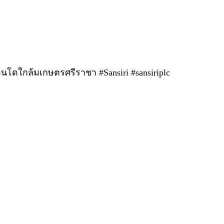
ดใกล้มเกษตรศรีราชา #Sansiri #sansiriplc