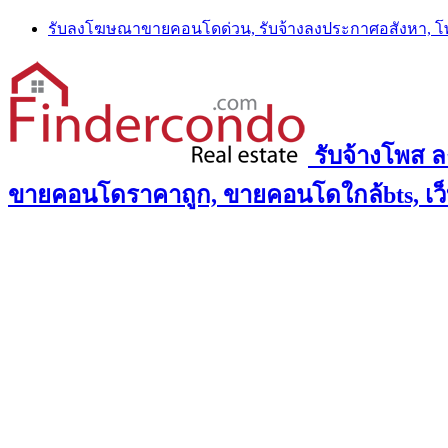
Skip
รับลงโฆษณาขายคอนโดด่วน, รับจ้างลงประกาศอสังหา, 
to
content
รับจ้างโพส 
ขายคอนโดราคาถูก, ขายคอนโดใกล้bts, เว