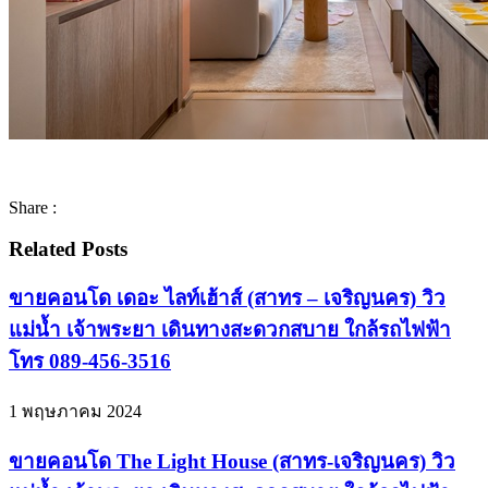
Share :
Related Posts
ขายคอนโด เดอะ ไลท์เฮ้าส์ (สาทร – เจริญนคร) วิว
แม่น้ำ เจ้าพระยา เดินทางสะดวกสบาย ใกล้รถไฟฟ้า
โทร 089-456-3516
1 พฤษภาคม 2024
ขายคอนโด The Light House (สาทร-เจริญนคร) วิว