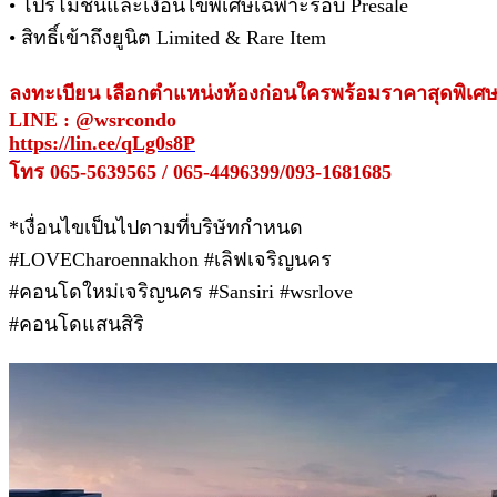
• โปรโมชั่นและเงื่อนไขพิเศษเฉพาะรอบ Presale
• สิทธิ์เข้าถึงยูนิต Limited & Rare Item
ลงทะเบียน เลือกตำแหน่งห้องก่อนใครพร้อมราคาสุดพิเศ
LINE : @wsrcondo
https://lin.ee/qLg0s8P
โทร 065-5639565 / 065-4496399/093-1681685
*เงื่อนไขเป็นไปตามที่บริษัทกำหนด
#LOVECharoennakhon #เลิฟเจริญนคร
#คอนโดใหม่เจริญนคร #Sansiri #wsrlove
#คอนโดแสนสิริ