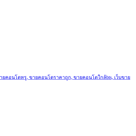
ขายคอนโดหรู, ขายคอนโดราคาถูก, ขายคอนโดใกล้bts, เว็บขาย