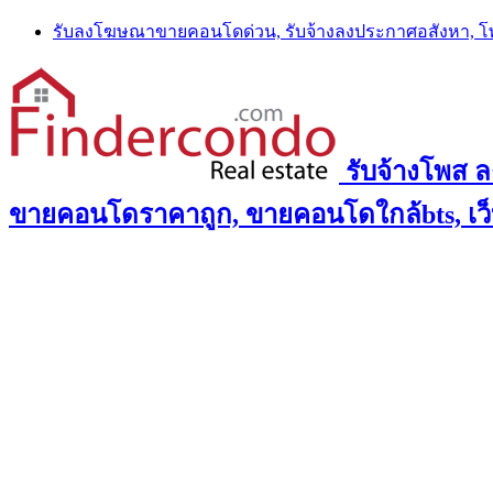
Skip
รับลงโฆษณาขายคอนโดด่วน, รับจ้างลงประกาศอสังหา, 
to
content
รับจ้างโพส 
ขายคอนโดราคาถูก, ขายคอนโดใกล้bts, เว