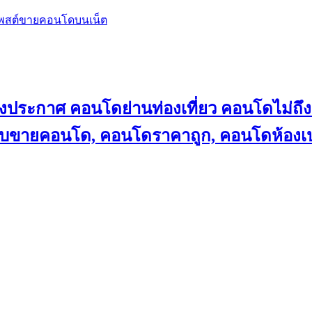
โพสต์ขายคอนโดบนเน็ต
ลงประกาศ คอนโดย่านท่องเที่ยว คอนโดไม่
็บขายคอนโด, คอนโดราคาถูก, คอนโดห้องเป