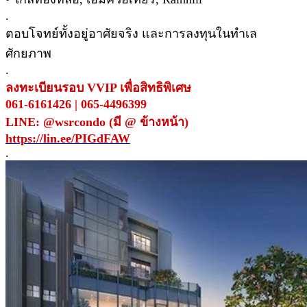
.
ตอบโจทย์ทั้งอยู่อาศัยจริง และการลงทุนในทำเล
ศักยภาพ
.
ลงทะเบียนรอบ VVIP เพื่อสิทธิพิเศษ
061-6161426 | 065-4496399
LINE: @wsrcondo (มี @ ข้างหน้า)
https://lin.ee/PIGdFAW
.