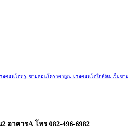
ขายคอนโดหรู, ขายคอนโดราคาถูก, ขายคอนโดใกล้bts, เว็บขาย
ั้น2 อาคารA โทร 082-496-6982