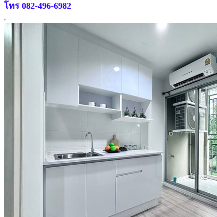
โทร 082-496-6982
.