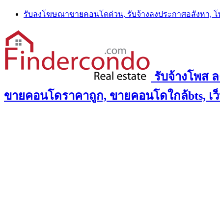
Skip
รับลงโฆษณาขายคอนโดด่วน, รับจ้างลงประกาศอสังหา, 
to
content
รับจ้างโพส 
ขายคอนโดราคาถูก, ขายคอนโดใกล้bts, เว