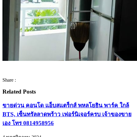
Share :
Related Posts
ขายด่วน คอนโด แอ็บสแตร็กส์ พหลโยธิน พาร์ค ใกล้
BTS, เซ็นทรัลลาดพร้าว เฟอร์นิเจอร์ครบ เจ้าของขาย
เอง โทร 0814958956