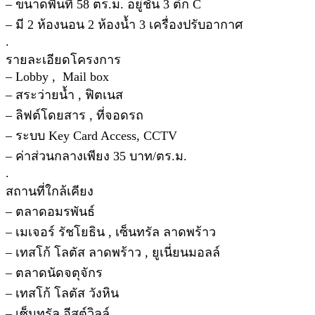
– ขนาดพื้นที่ 58 ตร.ม. อยู่ชั้น 3 ตึก C
– มี 2 ห้องนอน 2 ห้องน้ำ 3 เครื่องปรับอากาศ
.
รายละเอียดโครงการ
– Lobby , Mail box
– สระว่ายน้ำ , ฟิตเนส
– ลิฟต์โดยสาร , ที่จอดรถ
– ระบบ Key Card Access, CCTV
– ค่าส่วนกลางเพียง 35 บาท/ตร.ม.
.
สถานที่ใกล้เคียง
– ตลาดอมรพันธ์
– เมเจอร์ รัชโยธิน , เซ็นทรัล ลาดพร้าว
– เทสโก้ โลตัส ลาดพร้าว , ยูเนี่ยนมอลล์
– ตลาดนัดจตุจักร
– เทสโก้ โลตัส วังหิน
– เซ็นทรัล อีสต์วิลล์