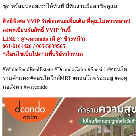
ชุด พร้อมปล่อยเช่าได้ทันที มีทีมงานมืออาชีพดูแล
.
สิทธิพิเศษ VVIP รับข้อเสนอเพิ่มเติม ที่คุณไม่ควรพลาด!
ลงทะเบียนรับสิทธิ์ VVIP วันนี้
LINE : @wsrcondo (มี @ ข้างหน้า)
061-6161426 / 065-5639565
*เงื่อนไขเป็นไปตามที่บริษัทกำหนด
#WhiteSandRealEstate #DcondoCalm #Sansiri #คอนโด
รามคำแหง #คอนโดใกล้MRT #คอนโดพร้อมอยู่ #ลงทุ
นอสังหา #wsrcondo