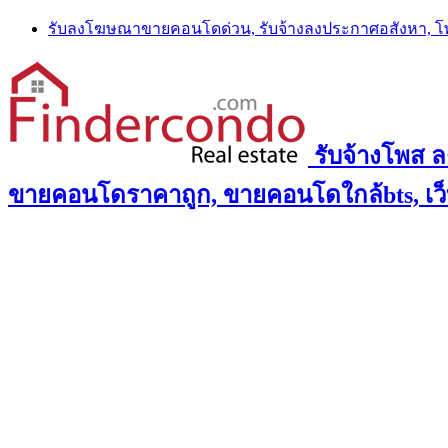
Skip
รับลงโฆษณาขายคอนโดด่วน, รับจ้างลงประกาศอสังหา, 
to
content
รับจ้างโพส 
ขายคอนโดราคาถูก, ขายคอนโดใกล้bts, เว