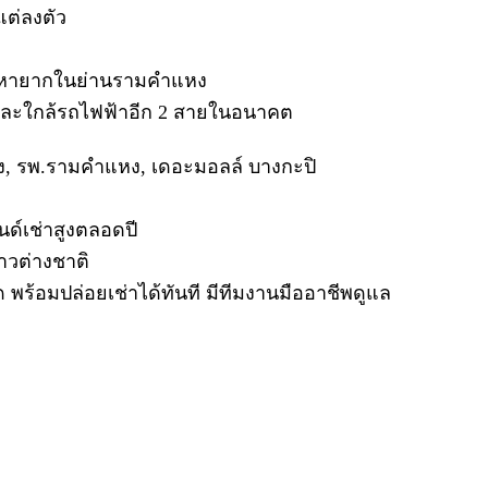
แต่ลงตัว
บที่หายากในย่านรามคำแหง
ส้ม และใกล้รถไฟฟ้าอีก 2 สายในอนาคต
 รพ.รามคำแหง, เดอะมอลล์ บางกะปิ
ด์เช่าสูงตลอดปี
าวต่างชาติ
ุด พร้อมปล่อยเช่าได้ทันที มีทีมงานมืออาชีพดูแล