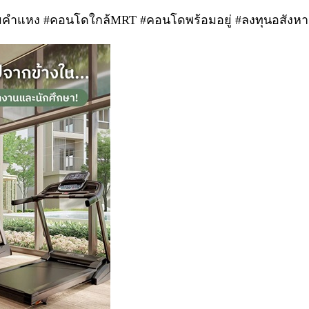
ามคำแหง #คอนโดใกล้MRT #คอนโดพร้อมอยู่ #ลงทุนอสังหา