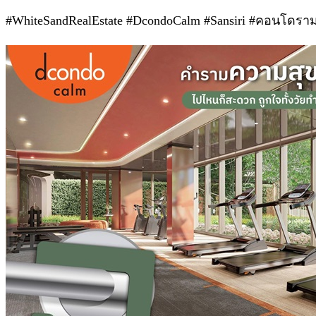
#WhiteSandRealEstate #DcondoCalm #Sansiri #คอนโดร