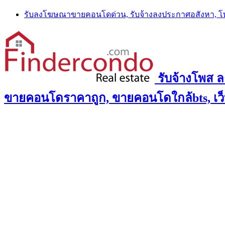
Skip
รับลงโฆษณาขายคอนโดด่วน, รับจ้างลงประกาศอสังหา, 
to
content
รับจ้างโพส 
ขายคอนโดราคาถูก, ขายคอนโดใกล้bts, เว