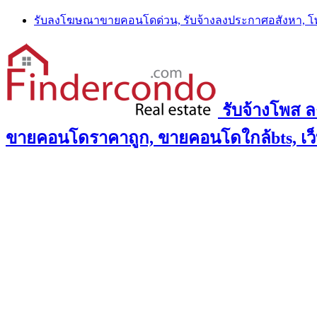
Skip
รับลงโฆษณาขายคอนโดด่วน, รับจ้างลงประกาศอสังหา, 
to
content
รับจ้างโพส 
ขายคอนโดราคาถูก, ขายคอนโดใกล้bts, เว