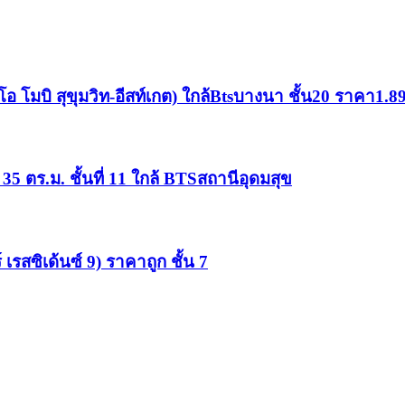
 โมบิ สุขุมวิท-อีสท์เกต) ใกล้Btsบางนา ชั้น20 ราคา1.
5 ตร.ม. ชั้นที่ 11 ใกล้ BTSสถานีอุดมสุข
รสซิเด้นซ์ 9) ราคาถูก ชั้น 7