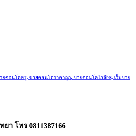
ขายคอนโดหรู, ขายคอนโดราคาถูก, ขายคอนโดใกล้bts, เว็บขาย
มวิทยา โทร 0811387166