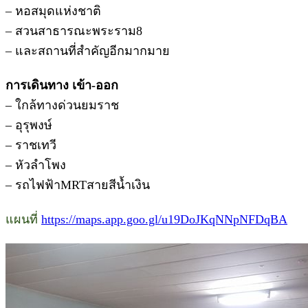
– หอสมุดแห่งชาติ
– สวนสาธารณะพระราม8
– และสถานที่สำคัญอีกมากมาย
การเดินทาง เข้า-ออก
– ใกล้ทางด่วนยมราช
– อุรุพงษ์
– ราชเทวี
– หัวลำโพง
– รถไฟฟ้าMRTสายสีน้ำเงิน
แผนที่
https://maps.app.goo.gl/u19DoJKqNNpNFDqBA