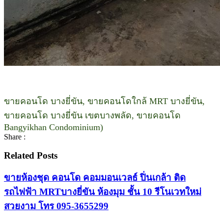
ขายคอนโด บางยี่ขัน, ขายคอนโดใกล้ MRT บางยี่ขัน,
ขายคอนโด บางยี่ขัน เขตบางพลัด, ขายคอนโด
Bangyikhan Condominium)
Share :
Related Posts
ขายห้องชุด คอนโด คอมมอนเวลธ์ ปิ่นเกล้า ติด
รถไฟฟ้า MRTบางยี่ขัน ห้องมุม ชั้น 10 รีโนเวทใหม่
สวยงาม โทร 095-3655299