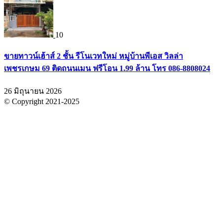
10
ขายทาวน์เฮ้าส์ 2 ชั้น รีโนเวทใหม่ หมู่บ้านพีเอส วิลล่า
เพชรเกษม 69 ติดถนนเมน ฟรีโอน 1.99 ล้าน โทร 086-8808024
26 มิถุนายน 2026
© Copyright 2021-2025