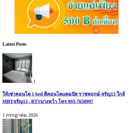
Latest Posts
1
ให้เช่าคอนโด 1 bed ดีคอนโดแคมปัส ราชพฤกษ์-จรัญ13 ใกล้
MRTจรัญ13 , BTSบางหว้า โทร 093-7658997
1 กรกฎาคม 2026