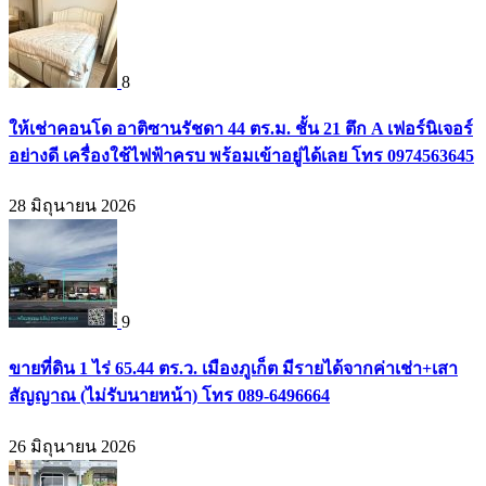
8
ให้เช่าคอนโด อาติซานรัชดา 44 ตร.ม. ชั้น 21 ตึก A เฟอร์นิเจอร์
อย่างดี เครื่องใช้ไฟฟ้าครบ พร้อมเข้าอยู่ได้เลย โทร 0974563645
28 มิถุนายน 2026
9
ขายที่ดิน 1 ไร่ 65.44 ตร.ว. เมืองภูเก็ต มีรายได้จากค่าเช่า+เสา
สัญญาณ (ไม่รับนายหน้า) โทร 089-6496664
26 มิถุนายน 2026