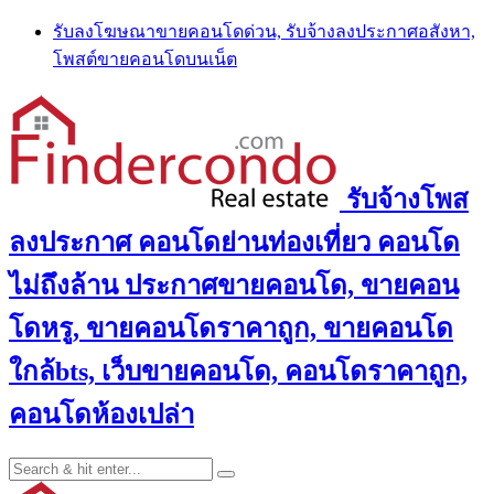
Skip
รับลงโฆษณาขายคอนโดด่วน, รับจ้างลงประกาศอสังหา,
to
โพสต์ขายคอนโดบนเน็ต
content
รับจ้างโพส
ลงประกาศ คอนโดย่านท่องเที่ยว คอนโด
ไม่ถึงล้าน ประกาศขายคอนโด, ขายคอน
โดหรู, ขายคอนโดราคาถูก, ขายคอนโด
ใกล้bts, เว็บขายคอนโด, คอนโดราคาถูก,
คอนโดห้องเปล่า