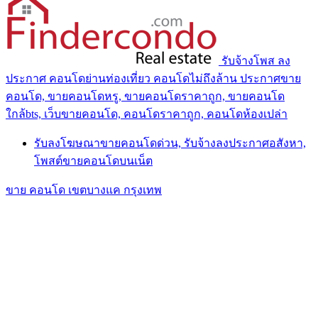
รับจ้างโพส ลง
ประกาศ คอนโดย่านท่องเที่ยว คอนโดไม่ถึงล้าน ประกาศขาย
คอนโด, ขายคอนโดหรู, ขายคอนโดราคาถูก, ขายคอนโด
ใกล้bts, เว็บขายคอนโด, คอนโดราคาถูก, คอนโดห้องเปล่า
รับลงโฆษณาขายคอนโดด่วน, รับจ้างลงประกาศอสังหา,
โพสต์ขายคอนโดบนเน็ต
ขาย คอนโด เขตบางแค กรุงเทพ