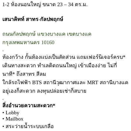
1-2 ห้องนอนใหญ่ ขนาด 23 – 34 ตร.ม.
เสนาคิทท์ สาทร-กัลปพฤกษ์
ถนนกัลปพฤกษ์ แขวงบางแค เขตบางแค
กรุงเทพมหานคร 10160
.
ห้องกว้าง กั้นห้องเเบ่งเป็นสัดส่วน แถมเฟอร์นิเจอร์ครบ*
เดินทางสะดวก ทำเลติดถนนใหญ่ เข้าเมืองง่าย ไม่กี่
นาที* ถึงสาทร สีลม
ใกล้รถไฟฟ้า BTS สถานีวุฒากาศและ MRT สถานีบางแค
อยู่เองก็สะดวก ลงทุนปล่อยเช่าก็สบาย
.
สิ่งอำนวยความสะดวก*
• Lobby
• Mailbox
• สระว่ายน้ำระบบเกลือ