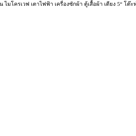
เย็น ไมโครเวฟ เตาไฟฟ้า เครื่องซักผ้า ตู้เสื้อผ้า เตียง 5“ โ