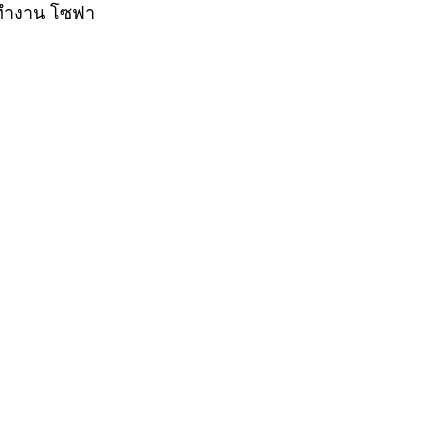
ต๊ะทำงาน โซฟา