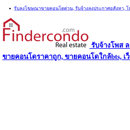
Skip
รับลงโฆษณาขายคอนโดด่วน, รับจ้างลงประกาศอสังหา, 
to
content
รับจ้างโพส 
ขายคอนโดราคาถูก, ขายคอนโดใกล้bts, เว