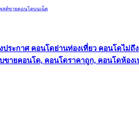
โพสต์ขายคอนโดบนเน็ต
ลงประกาศ คอนโดย่านท่องเที่ยว คอนโดไม่
็บขายคอนโด, คอนโดราคาถูก, คอนโดห้องเป