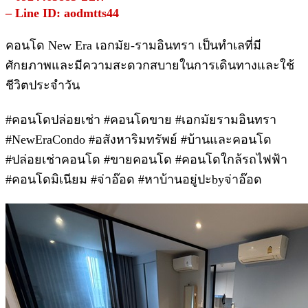
– Line ID: aodmtts44
คอนโด New Era เอกมัย-รามอินทรา เป็นทำเลที่มี
ศักยภาพและมีความสะดวกสบายในการเดินทางและใช้
ชีวิตประจำวัน
#คอนโดปล่อยเช่า #คอนโดขาย #เอกมัยรามอินทรา
#NewEraCondo #อสังหาริมทรัพย์ #บ้านและคอนโด
#ปล่อยเช่าคอนโด #ขายคอนโด #คอนโดใกล้รถไฟฟ้า
#คอนโดมิเนียม #จ่าอ๊อด #หาบ้านอยู่ปะbyจ่าอ๊อด