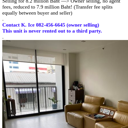
Selling for 8.2 million Baht —> Owner selling, no agent
fees, reduced to 7.9 million Baht! (Transfer fee splits
equally between buyer and seller)
.
Contact K. Ice 082-456-6645 (owner selling)
This unit is never rented out to a third party.
.