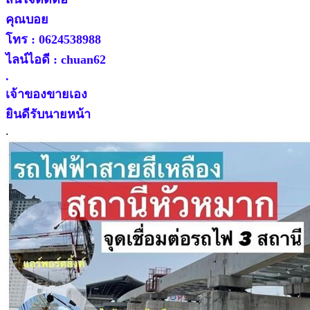
คุณบอย
โทร : 0624538988
ไลน์ไอดี : chuan62
.
เจ้าของขายเอง
ยินดีรับนายหน้า
.