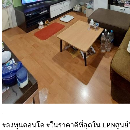
.
#ลงทุนคอนโด #ในราคาดีที่สุดใน LPNศูนย