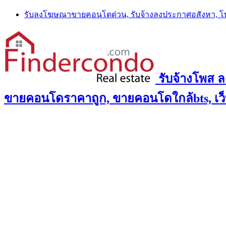
Skip
รับลงโฆษณาขายคอนโดด่วน, รับจ้างลงประกาศอสังหา, 
to
content
รับจ้างโพส 
ขายคอนโดราคาถูก, ขายคอนโดใกล้bts, เว