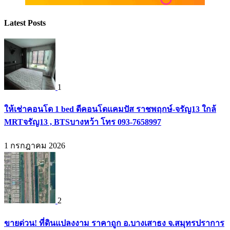
Latest Posts
1
ให้เช่าคอนโด 1 bed ดีคอนโดแคมปัส ราชพฤกษ์-จรัญ13 ใกล้
MRTจรัญ13 , BTSบางหว้า โทร 093-7658997
1 กรกฎาคม 2026
2
ขายด่วน! ที่ดินแปลงงาม ราคาถูก อ.บางเสาธง จ.สมุทรปราการ