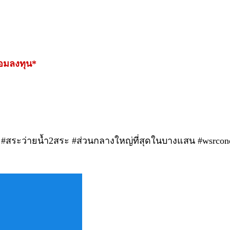
้อมลงทุน*
่ #สระว่ายน้ำ2สระ #ส่วนกลางใหญ่ที่สุดในบางแสน #ws