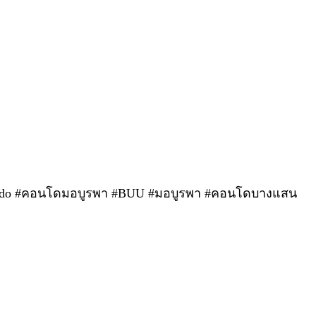
rcondo #คอนโดมอบูรพา #BUU #มอบูรพา #คอนโดบางแสน