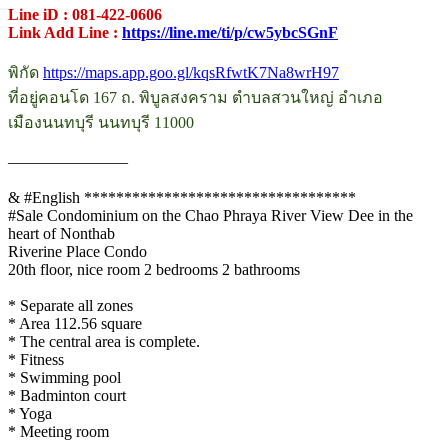
Line iD : 081-422-0606
Link Add Line :
https://line.me/ti/p/cw5ybcSGnF
.
พิกัด
https://maps.app.goo.gl/kqsRfwtK7Na8wrH97
ที่อยู่คอนโด 167 ถ. พิบูลสงคราม ตำบลสวนใหญ่ อำเภอ
เมืองนนทบุรี นนทบุรี 11000
.
———————–
.
& #English **********************************
#Sale Condominium on the Chao Phraya River View Dee in the
heart of Nonthab
Riverine Place Condo
20th floor, nice room 2 bedrooms 2 bathrooms
.
* Separate all zones
* Area 112.56 square
* The central area is complete.
* Fitness
* Swimming pool
* Badminton court
* Yoga
* Meeting room