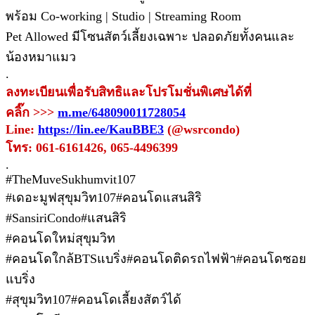
พร้อม Co-working | Studio | Streaming Room
Pet Allowed มีโซนสัตว์เลี้ยงเฉพาะ ปลอดภัยทั้งคนและ
น้องหมาแมว
.
ลงทะเบียนเพื่อรับสิทธิและโปรโมชั่นพิเศษได้ที่
คลิ๊ก >>>
m.me/648090011728054
Line:
https://lin.ee/KauBBE3
(@wsrcondo)
โทร: 061-6161426, 065-4496399
.
#TheMuveSukhumvit107
#เดอะมูฟสุขุมวิท107#คอนโดแสนสิริ
#SansiriCondo#แสนสิริ
#คอนโดใหม่สุขุมวิท
#คอนโดใกล้BTSแบริ่ง#คอนโดติดรถไฟฟ้า#คอนโดซอย
แบริ่ง
#สุขุมวิท107#คอนโดเลี้ยงสัตว์ได้