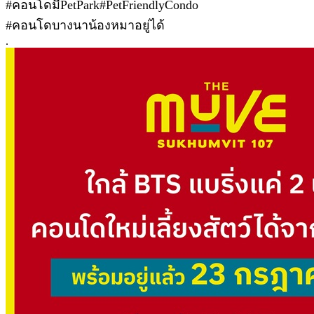
#คอนโดมีPetPark#PetFriendlyCondo
#คอนโดบางนาน้องหมาอยู่ได้
.