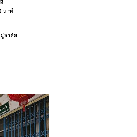
ที
0 นาที
ยู่อาศัย