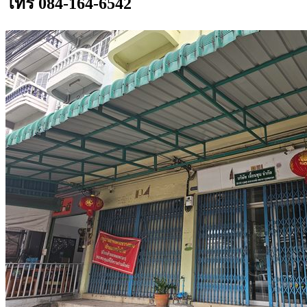
โทร 084-164-6542