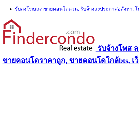
Skip
รับลงโฆษณาขายคอนโดด่วน, รับจ้างลงประกาศอสังหา, 
to
content
รับจ้างโพส 
ขายคอนโดราคาถูก, ขายคอนโดใกล้bts, เว