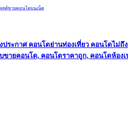
โพสต์ขายคอนโดบนเน็ต
ลงประกาศ คอนโดย่านท่องเที่ยว คอนโดไม่
็บขายคอนโด, คอนโดราคาถูก, คอนโดห้องเป