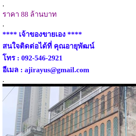
.
ราคา 88 ล้านบาท
.
**** เจ้าของขายเอง ****
สนใจติดต่อได้ที่ คุณอายุพัฒน์
โทร : 092-546-2921
อีเมล : ajirayus@gmail.com
.