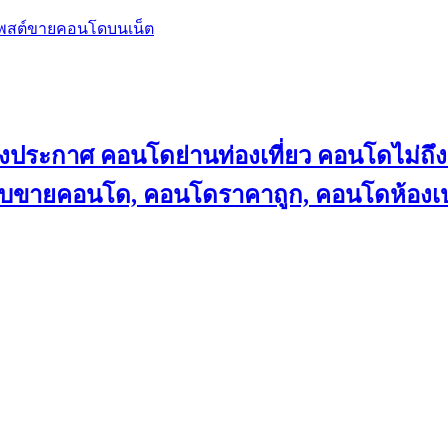
โพสต์ขายคอนโดบนเน็ต
ลงประกาศ คอนโดย่านท่องเที่ยว คอนโดไม่
็บขายคอนโด, คอนโดราคาถูก, คอนโดห้องเป