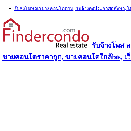
Skip
รับลงโฆษณาขายคอนโดด่วน, รับจ้างลงประกาศอสังหา, 
to
content
รับจ้างโพส 
ขายคอนโดราคาถูก, ขายคอนโดใกล้bts, เว