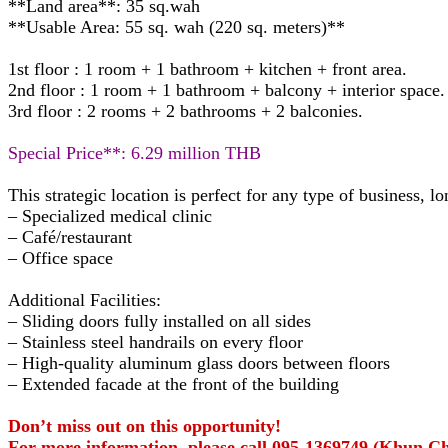
**Land area**: 35 sq.wah
**Usable Area: 55 sq. wah (220 sq. meters)**
1st floor : 1 room + 1 bathroom + kitchen + front area.
2nd floor : 1 room + 1 bathroom + balcony + interior space.
3rd floor : 2 rooms + 2 bathrooms + 2 balconies.
Special Price**: 6.29 million THB
This strategic location is perfect for any type of business, l
– Specialized medical clinic
– Café/restaurant
– Office space
Additional Facilities:
– Sliding doors fully installed on all sides
– Stainless steel handrails on every floor
– High-quality aluminum glass doors between floors
– Extended facade at the front of the building
Don’t miss out on this opportunity!
For more information, please call 095-1369749 (Khun Ch