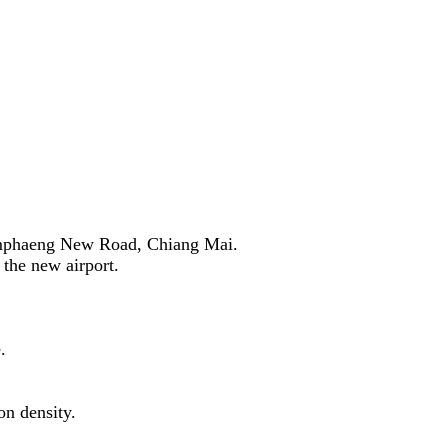
amphaeng New Road, Chiang Mai.
 the new airport.
.
on density.