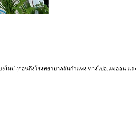
. เชียงใหม่ (ก่อนถึงโรงพยาบาลสันกำแพง ทางไปอ.แม่ออน แ