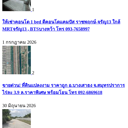
1
ให้เช่าคอนโด 1 bed ดีคอนโดแคมปัส ราชพฤกษ์-จรัญ13 ใกล้
MRTจรัญ13 , BTSบางหว้า โทร 093-7658997
1 กรกฎาคม 2026
2
ขายด่วน! ที่ดินแปลงงาม ราคาถูก อ.บางเสาธง จ.สมุทรปราการ
ไร่ละ 3.9 ล.ราคาพิเศษ พร้อมโอน โทร 092-6869618
30 มิถุนายน 2026