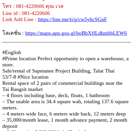
โทร : 081-4220606 คุณ เวล
Line id : 081-4220606
Link Add Line :
https://line.me/ti/p/cw5ybcSGnF
โลเคชั่น :
https://maps.app.goo.gl/boBbXffLdhmbbLEW6
________________________________________________
#English
#Prime location Perfect opportunity to open a warehouse, a
store.
Sale/rental of Sapmanee Project Building, Talat Thai
53/7-8 #Nice location
Rental space of 2 pairs of commercial buildings near the
Tai Rangsit market
– 4 floors including base, deck, floats, 1 bathroom
– The usable area is 34.4 square wah, totaling 137.6 square
meters.
– 4 meters wide face, 6 meters wide back, 12 meters deep
– 35,000/month lease, 1 month advance payment, 2 month
deposit