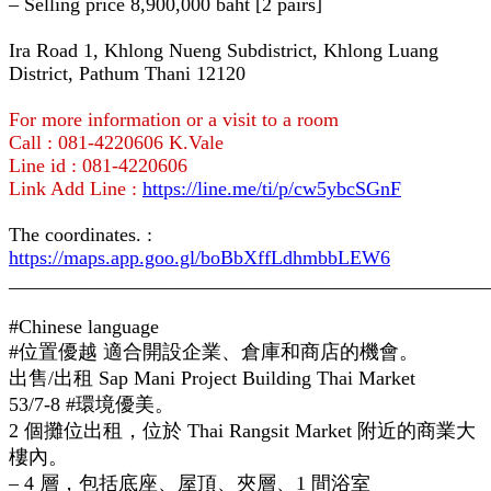
– Selling price 8,900,000 baht [2 pairs]
Ira Road 1, Khlong Nueng Subdistrict, Khlong Luang
District, Pathum Thani 12120
For more information or a visit to a room
Call : 081-4220606 K.Vale
Line id : 081-4220606
Link Add Line :
https://line.me/ti/p/cw5ybcSGnF
The coordinates. :
https://maps.app.goo.gl/boBbXffLdhmbbLEW6
________________________________________________
#Chinese language
#位置優越 適合開設企業、倉庫和商店的機會。
出售/出租 Sap Mani Project Building Thai Market
53/7-8 #環境優美。
2 個攤位出租，位於 Thai Rangsit Market 附近的商業大
樓內。
– 4 層，包括底座、屋頂、夾層、1 間浴室