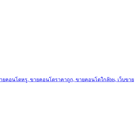
ขายคอนโดหรู, ขายคอนโดราคาถูก, ขายคอนโดใกล้bts, เว็บขาย