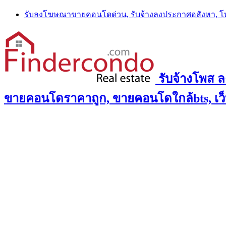
Skip
รับลงโฆษณาขายคอนโดด่วน, รับจ้างลงประกาศอสังหา, 
to
content
รับจ้างโพส 
ขายคอนโดราคาถูก, ขายคอนโดใกล้bts, เว