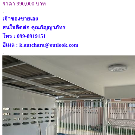
ราคา 990,000 บาท
.
เจ้าของขายเอง
สนใจติดต่อ คุณกัญญาภัทร
โทร : 099-8919151
อีเมล : k.autchara@outlook.com
.