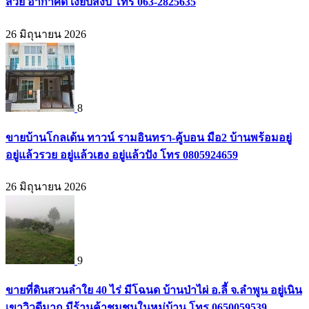
สวย อากาศดี เงียบสงบ โทร 063-2825635
26 มิถุนายน 2026
8
ขายบ้านโกลเด้น ทาวน์ รามอินทรา-คู้บอน มือ2 บ้านพร้อมอยู่
อยู่แล้วรวย อยู่แล้วเฮง อยู่แล้วปัง โทร 0805924659
26 มิถุนายน 2026
9
ขายที่ดินสวนลำใย 40 ไร่ มีโฉนด บ้านป่าไผ่ อ.ลี้ จ.ลำพูน อยู่เนิน
เขาวิวดีมาก มีร้านค้าชุมชนในหมู่บ้าน โทร 0650059539