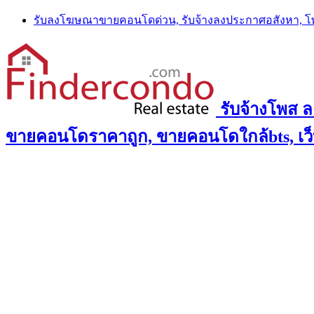
Skip
รับลงโฆษณาขายคอนโดด่วน, รับจ้างลงประกาศอสังหา, 
to
content
รับจ้างโพส 
ขายคอนโดราคาถูก, ขายคอนโดใกล้bts, เว