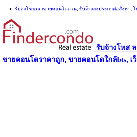
Skip
รับลงโฆษณาขายคอนโดด่วน, รับจ้างลงประกาศอสังหา, 
to
content
รับจ้างโพส 
ขายคอนโดราคาถูก, ขายคอนโดใกล้bts, เว