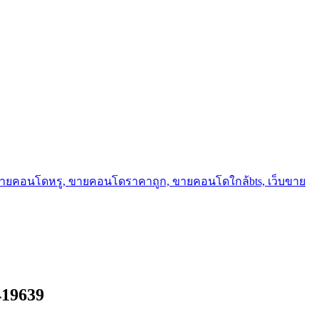
ขายคอนโดหรู, ขายคอนโดราคาถูก, ขายคอนโดใกล้bts, เว็บขาย
419639