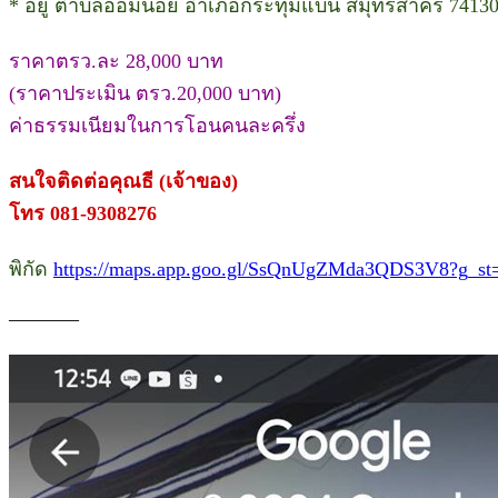
* อยู่ ตำบลอ้อมน้อย อำเภอกระทุ่มแบน สมุทรสาคร 7413
ราคาตรว.ละ 28,000 บาท
(ราคาประเมิน ตรว.20,000 บาท)
ค่าธรรมเนียมในการโอนคนละครึ่ง
สนใจติดต่อคุณธี (เจ้าของ)
โทร 081-9308276
พิกัด
https://maps.app.goo.gl/SsQnUgZMda3QDS3V8?g_st=
———–