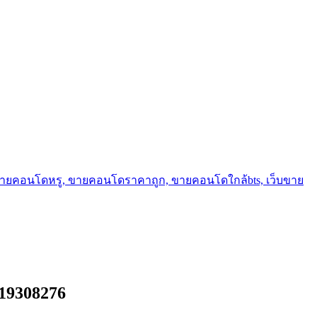
ขายคอนโดหรู, ขายคอนโดราคาถูก, ขายคอนโดใกล้bts, เว็บขาย
819308276