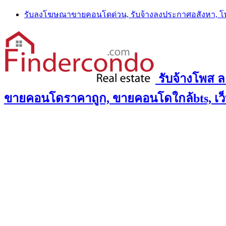
Skip
รับลงโฆษณาขายคอนโดด่วน, รับจ้างลงประกาศอสังหา, 
to
content
รับจ้างโพส 
ขายคอนโดราคาถูก, ขายคอนโดใกล้bts, เว