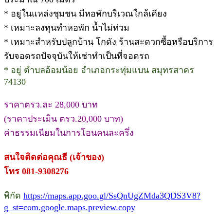
* อยู่ในแหล่งชุมชน มีหอพักบริเวณใกล้เคียง
* เหมาะลงทุนทำหอพัก น้ำไม่ท่วม
* เหมาะสำหรับปลูกบ้าน โกดัง ร้านสะดวกซื้อหรือบริการ
รับจอดรถปัจจุบันให้เช่าทำเป็นที่จอดรถ
* อยู่ ตำบลอ้อมน้อย อำเภอกระทุ่มแบน สมุทรสาคร
74130
ราคาตรว.ละ 28,000 บาท
(ราคาประเมิน ตรว.20,000 บาท)
ค่าธรรมเนียมในการโอนคนละครึ่ง
สนใจติดต่อคุณธี (เจ้าของ)
โทร 081-9308276
พิกัด
https://maps.app.goo.gl/SsQnUgZMda3QDS3V8?
g_st=com.google.maps.preview.copy