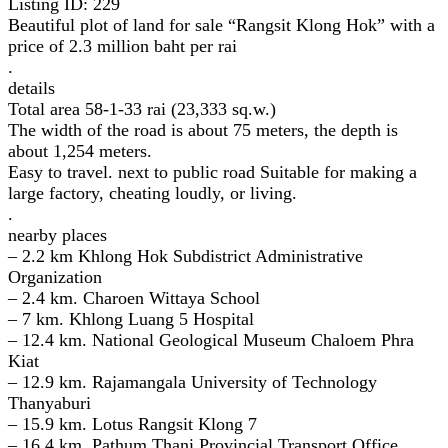
Listing ID: 229
Beautiful plot of land for sale “Rangsit Klong Hok” with a
price of 2.3 million baht per rai
.
details
Total area 58-1-33 rai (23,333 sq.w.)
The width of the road is about 75 meters, the depth is
about 1,254 meters.
Easy to travel. next to public road Suitable for making a
large factory, cheating loudly, or living.
.
nearby places
– 2.2 km Khlong Hok Subdistrict Administrative
Organization
– 2.4 km. Charoen Wittaya School
– 7 km. Khlong Luang 5 Hospital
– 12.4 km. National Geological Museum Chaloem Phra
Kiat
– 12.9 km. Rajamangala University of Technology
Thanyaburi
– 15.9 km. Lotus Rangsit Klong 7
– 16.4 km. Pathum Thani Provincial Transport Office