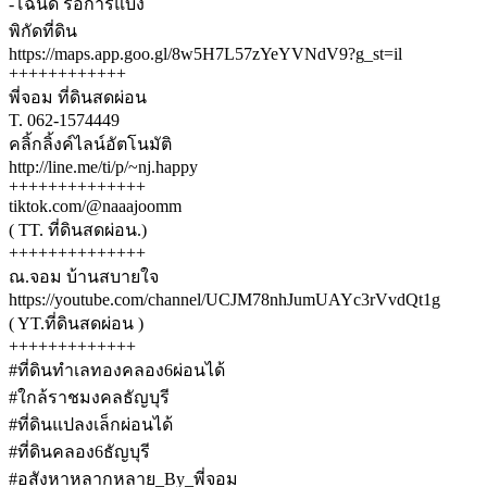
-โฉนด รอการแบ่ง
พิกัดที่ดิน
https://maps.app.goo.gl/8w5H7L57zYeYVNdV9?g_st=il
++++++++++++
พี่จอม ที่ดินสดผ่อน
T. 062-1574449
คลิ้กลิ้งค์ไลน์อัตโนมัติ
http://line.me/ti/p/~nj.happy
++++++++++++++
tiktok.com/@naaajoomm
( TT. ที่ดินสดผ่อน.)
++++++++++++++
ณ.จอม บ้านสบายใจ
https://youtube.com/channel/UCJM78nhJumUAYc3rVvdQt1g
( YT.ที่ดินสดผ่อน )
+++++++++++++
#ที่ดินทำเลทองคลอง6ผ่อนได้
#ใกล้ราชมงคลธัญบุรี
#ที่ดินแปลงเล็กผ่อนได้
#ที่ดินคลอง6ธัญบุรี
#อสังหาหลากหลาย_By_พี่จอม