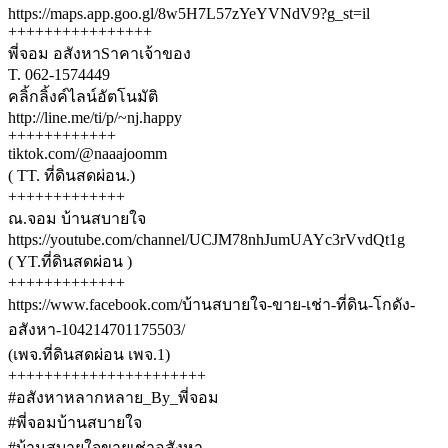
https://maps.app.goo.gl/8w5H7L57zYeYVNdV9?g_st=il
++++++++++++++++
พี่จอม อสังหาSาคาเจ้าของ
T. 062-1574449
คลิ้กลิ้งค์ไลน์อัตโนมัติ
http://line.me/ti/p/~nj.happy
++++++++++++
tiktok.com/@naaajoomm
( TT. ที่ดินสดผ่อน.)
+++++++++++++
ณ.จอม บ้านสบายใจ
https://youtube.com/channel/UCJM78nhJumUAYc3rVvdQt1g
( YT.ที่ดินสดผ่อน )
+++++++++++++
https://www.facebook.com/บ้านสบายใจ-ขาย-เช่า-ที่ดิน-โกดัง-
อสังหา-104214701175503/
(เพจ.ที่ดินสดผ่อน เพจ.1)
++++++++++++++++++++++
#อสังหาหลากหลาย_By_พี่จอม
#พี่จอมบ้านสบายใจ
#บ้านสบายใจขายเช่าอสังหา