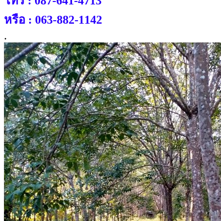
โทร : 087-641-4713
หรือ : 063-882-1142
.