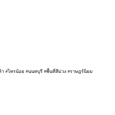
า #ไทรน้อย #นนทบุรี #พื้นที่สีม่วง #ราษฎร์นิยม