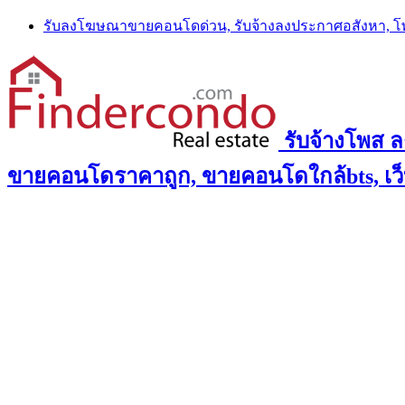
Skip
รับลงโฆษณาขายคอนโดด่วน, รับจ้างลงประกาศอสังหา, 
to
content
รับจ้างโพส 
ขายคอนโดราคาถูก, ขายคอนโดใกล้bts, เว