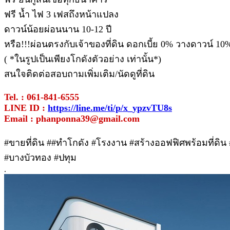
ฟรี น้ำ ไฟ 3 เฟสถึงหน้าแปลง
ดาวน์น้อยผ่อนนาน 10-12 ปี
หรือ!!!ผ่อนตรงกับเจ้าของที่ดิน ดอกเบี้ย 0% วางดาวน์ 10
( *ในรูปเป็นเพียงโกดังตัวอย่าง เท่านั้น*)
สนใจติดต่อสอบถามเพิ่มเติม/นัดดูที่ดิน
Tel. : 061-841-6555
LINE ID :
https://line.me/ti/p/x_ypzvTU8s
Email : phanponna39@gmail.com
#ขายที่ดิน ##ทําโกดัง #โรงงาน #สร้างออฟฟิศพร้อมที่ดิน #
#บางบัวทอง #ปทุม
.