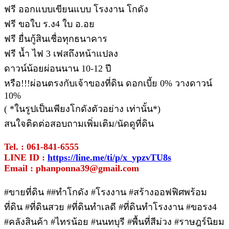
ฟรี ออกแบบเขียนแบบ โรงงาน โกดัง
ฟรี ขอใบ ร.ง4 ใบ อ.อย
ฟรี ยื่นกู้สินเชื่อทุกธนาคาร
ฟรี น้ำ ไฟ 3 เฟสถึงหน้าแปลง
ดาวน์น้อยผ่อนนาน 10-12 ปี
หรือ!!!ผ่อนตรงกับเจ้าของที่ดิน ดอกเบี้ย 0% วางดาวน์
10%
( *ในรูปเป็นเพียงโกดังตัวอย่าง เท่านั้น*)
สนใจติดต่อสอบถามเพิ่มเติม/นัดดูที่ดิน
Tel. : 061-841-6555
LINE ID :
https://line.me/ti/p/x_ypzvTU8s
Email : phanponna39@gmail.com
#ขายที่ดิน ##ทําโกดัง #โรงงาน #สร้างออฟฟิศพร้อม
ที่ดิน #ที่ดินสวย #ที่ดินทำเลดี #ที่ดินทำโรงงาน #ขอรง4
#คลังสินค้า #ไทรน้อย #นนทบุรี #พื้นที่สีม่วง #ราษฎร์นิยม