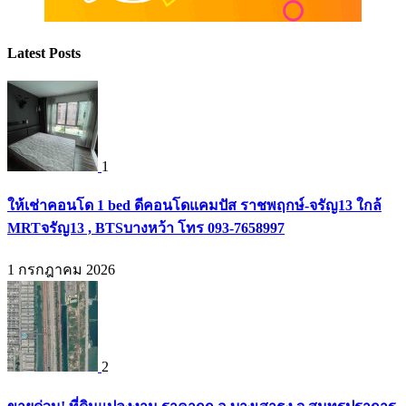
Latest Posts
1
ให้เช่าคอนโด 1 bed ดีคอนโดแคมปัส ราชพฤกษ์-จรัญ13 ใกล้
MRTจรัญ13 , BTSบางหว้า โทร 093-7658997
1 กรกฎาคม 2026
2