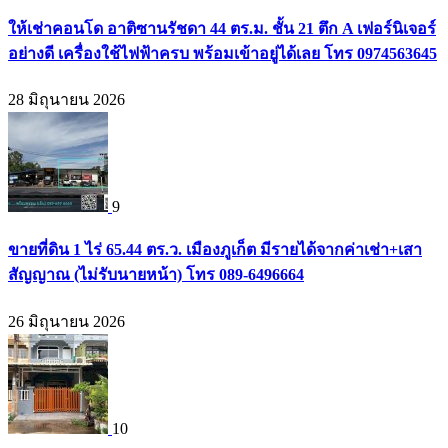
ให้เช่าคอนโด อาติซานรัชดา 44 ตร.ม. ชั้น 21 ตึก A เฟอร์นิเจอร์
อย่างดี เครื่องใช้ไฟฟ้าครบ พร้อมเข้าอยู่ได้เลย โทร 0974563645
28 มิถุนายน 2026
9
ขายที่ดิน 1 ไร่ 65.44 ตร.ว. เมืองภูเก็ต มีรายได้จากค่าเช่า+เสา
สัญญาณ (ไม่รับนายหน้า) โทร 089-6496664
26 มิถุนายน 2026
10