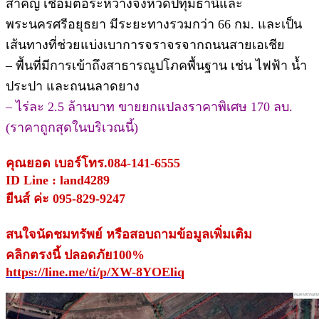
สำคัญ เชื่อมต่อระหว่างจังหวัดปทุมธานีและ
พระนครศรีอยุธยา มีระยะทางรวมกว่า 66 กม. และเป็น
เส้นทางที่ช่วยแบ่งเบาการจราจรจากถนนสายเอเชีย
– พื้นที่มีการเข้าถึงสาธารณูปโภคพื้นฐาน เช่น ไฟฟ้า น้ำ
ประปา และถนนลาดยาง
– ไร่ละ 2.5 ล้านบาท ขายยกแปลงราคาพิเศษ 170 ลบ.
(ราคาถูกสุดในบริเวณนี้)
คุณยอด เบอร์โทร.084-141-6555
ID Line : land4289
ยีนส์ ค่ะ 095-829-9247
สนใจนัดชมทรัพย์ หรือสอบถามข้อมูลเพิ่มเติม
คลิกตรงนี้ ปลอดภัย100%
https://line.me/ti/p/XW-8YOEliq
.